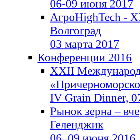
06-09 июня 2017
АгроHighTech - X
Волгоград
03 марта 2017
Конференции 2016
XXII Международ
«Причерноморское
IV Grain Dinner, 
Рынок зерна –
вче
Геленджик
06–09 июня 2016