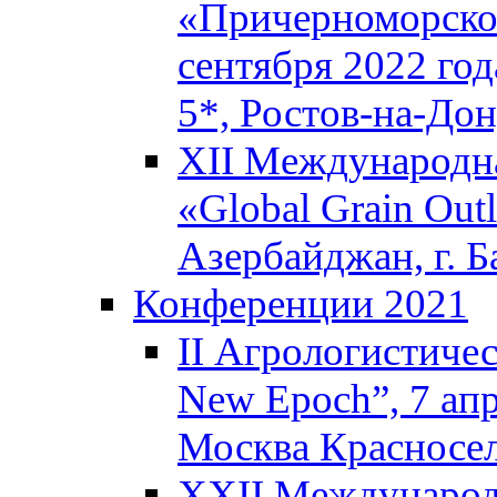
«Причерноморское
сентября 2022 го
5*, Ростов-на-До
XII Международна
«Global Grain Outl
Азербайджан, г. Б
Конференции 2021
II Агрологистичес
New Epoch”, 7 апр
Москва Красносел
XXII Международ