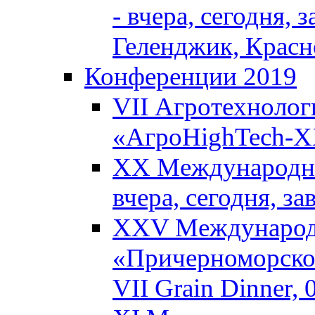
- вчера, сегодня, 
Геленджик, Красн
Конференции 2019
VII Агротехнолог
«АгроHighTech-XX
XX Международны
вчера, сегодня, з
XXV Международ
«Причерноморское
VII Grain Dinner,