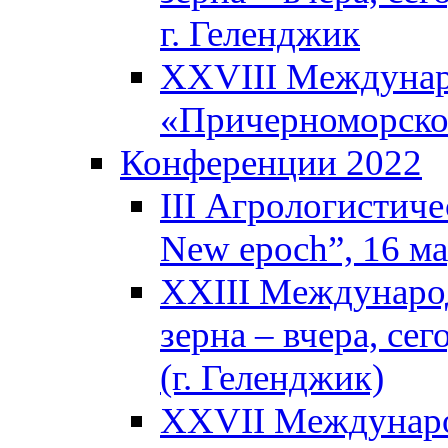
г. Геленджик
XXVIII Междунар
«Причерноморское
Конференции 2022
III Агрологистиче
New epoch”, 16 м
XXIII Междунаро
зерна – вчера, се
(г. Геленджик)
XXVII Междунаро