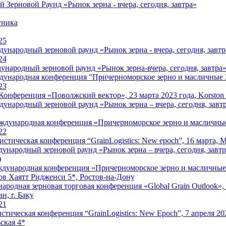
ерновой Раунд «Рынок зерна - вчера, сегодня, завтра»
тника
25
народный зерновой раунд «Рынок зерна - вчера, сегодня, завтр
24
ародный зерновой раунд «Рынок зерна-вчера, сегодня, завтра», 
народная конференция "Причерноморское зерно и масличные 2
23
Конференция «Поволжский вектор», 23 марта 2023 года, Korston Cl
народный зерновой раунд «Рынок зерна – вчера, сегодня, завтра
дународная конференция «Причерноморское зерно и масличные
22
гистическая конференция “GrainLogistics: New epoch”, 16 марта, 
ународный зерновой раунд «Рынок зерна – вчера, сегодня, завтра
)
ународная конференция «Причерноморское зерно и масличные 20
ов Хаятт Ридженси 5*, Ростов-на-Дону
ародная зерновая торговая конференция «Global Grain Outlook», 4
н, г. Баку
21
стическая конференция “GrainLogistics: New Epoch”, 7 апреля 20
ская 4*