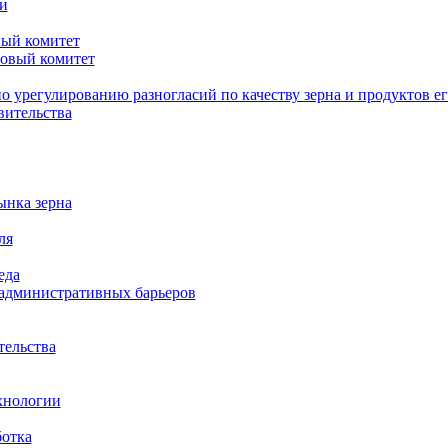
и
ый комитет
овый комитет
о урегулированию разногласий по качеству зерна и продуктов е
вительства
ынка зерна
ля
еда
административных барьеров
тельства
хнологии
ботка