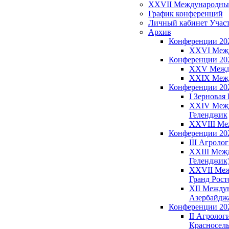
XXVII Международный З
График конференций
Личный кабинет Учас
Архив
Конференции 20
XXVI Между
Конференции 20
XXV Междун
XXIX Между
Конференции 20
I Зерновая 
XXIV Между
Геленджик
XXVIII Меж
Конференции 20
III Агроло
XXIII Межд
Геленджик
XXVII Межд
Гранд Рост
XII Междун
Азербайджа
Конференции 20
II Агрологи
Красносель