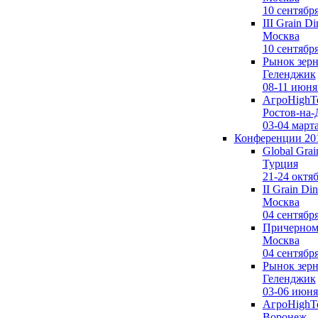
10 сентябр
III Grain Di
Москва
10 сентябр
Рынок зерн
Геленджик
08-11 июня
АгроHighTe
Ростов-на-
03-04 март
Конференции 20
Global Grai
Турция
21-24 октя
II Grain Din
Москва
04 сентябр
Причерномо
Москва
04 сентябр
Рынок зерн
Геленджик
03-06 июня
АгроHighTe
Воронеж