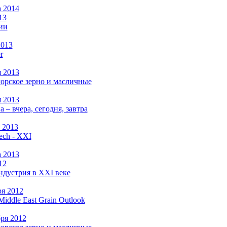
а 2014
13
ии
2013
r
я 2013
рское зерно и масличные
я 2013
а –
вчера, сегодня, завтра
 2013
ch - XXI
а 2013
12
ндустрия в XXI веке
ря 2012
Middle East Grain Outlook
бря 2012