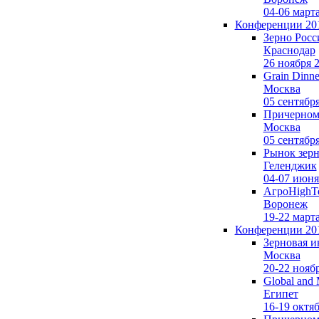
04-06 март
Конференции 20
Зерно Росс
Краснодар
26 ноября 
Grain Dinne
Москва
05 сентябр
Причерномо
Москва
05 сентябр
Рынок зерн
Геленджик
04-07 июня
АгроHighTe
Воронеж
19-22 март
Конференции 20
Зерновая и
Москва
20-22 нояб
Global and 
Египет
16-19 октя