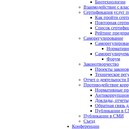
Биотехнологии
Взаимодействие с вла
Сертификация услуг п
Как пройти серт
Повторная серт
Список сертифи
Рейтинг предпри
Саморегулирование
Саморегулирован
Нормативна
Саморегулируема
Форум
Законотворчество
Проекты законов
Техническое рег
Отчет о деятельности 
Противодействие кор
Нормативные пра
Антикоррупцион
Доклады, отчеты
Обратная связь 
Публикации в 
Публикации в СМИ
Съезд
Конференции