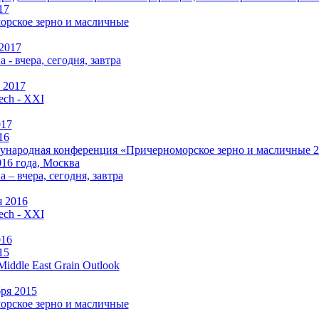
17
рское зерно и масличные
 2017
 - вчера, сегодня, завтра
 2017
ch - XXI
017
16
народная конференция «Причерноморское зерно и масличные 201
016 года, Москва
а –
вчера, сегодня, завтра
 2016
ch - XXI
016
15
Middle East Grain Outlook
бря 2015
рское зерно и масличные