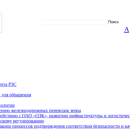
А
ента РЗС
 для обращения
нологии
ению железнодорожных перевозок зерна
действию с ОАО «ОЗК», развитию инфраструктуры и логистиче
ескому регулированию
ации процессов подтверждения соответствия безопасности и кач