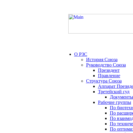
О РЗС
История Союза
Руководство Союза
Президент
Правление
Структура Союза
Аппарат Презид
Третейский суд
Документы
Рабочие группы
По биотех
По расшир
По взаимо
По технич
По оптимиз