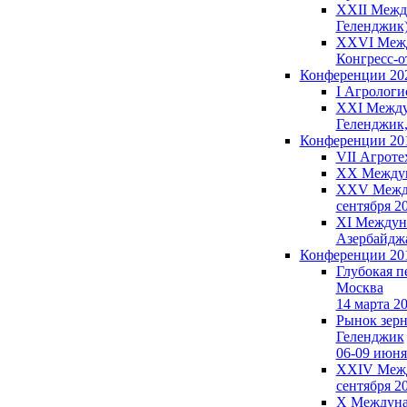
XXII Между
Геленджик)
XXVI Между
Конгресс-от
Конференции 20
I Агрологи
XXI Междун
Геленджик,
Конференции 20
VII Агроте
XX Междуна
XXV Междун
сентября 2
XI Междуна
Азербайдж
Конференции 20
Глубокая п
Москва
14 марта 2
Рынок зерна
Геленджик
06-09 июня
XXIV Между
сентября 2
X Междунар