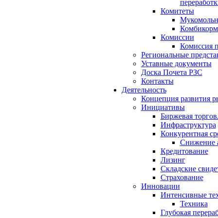
переработк
Комитеты
Мукомольн
Комбикорм
Комиссии
Комиссия п
Региональные предста
Уставные документы
Доска Почета РЗС
Контакты
Деятельность
Концепция развития р
Инициативы
Биржевая торгов
Инфраструктура
Конкурентная ср
Снижение 
Кредитование
Лизинг
Складские свиде
Страхование
Инновации
Интенсивные те
Техника
Глубокая перера