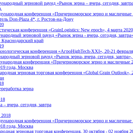
народный зерновой раунд «Рынок зерна – вчера, сегодня, завтра»
.
народная конференция «Причерноморское зерно и масличные 202
ель Don-Plaza 4*, г. Ростов-на-Дону
20
стическая конференция «GrainLogistics: New epoch», 4 марта 202
ародный зерновой раунд «Рынок зерна - вчера, сегодня, завтра», 
 Краснодарский край
19
хнологическая конференция «АгроHighTech-XXI», 20-21 февраля,
родный зерновой раунд «Рынок зерна- вчера, сегодня, завтра»,
ародная конференция «Причерноморское зерно и масличные 2019
019 года, Москва
родная зерновая торговая конференция «Global Grain Outlook», 2
ан
18
ереработка зерна
018
 – вчера, сегодня, завтра
 2018
народная конференция «Причерноморское зерно и масличные 201
018 года, Москва
одная зерновая торговая конференция, 30 октября - 02 ноября 2