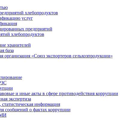
стью
редприятий хлебопродуктов
ификацию услуг
ификация
цированных предприятий
ятий хлебопродуктов
ие хранителей
я база
я организация «Союз экспортеров сельхозпродукции»
улирование
РЗС
рупции
вовые и иные акты в сфере противодействия коррупции
ная экспертиза
, статистическая информация
для сообщений о фактах коррупции
СМИ