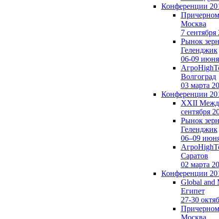
Конференции 20
Причерномо
Москва
7 сентября
Рынок зерна
Геленджик
06-09 июня
АгроHighTe
Волгоград
03 марта 2
Конференции 20
XXII Между
сентября 2
Рынок зерн
Геленджик
06–09 июня
АгроHighTe
Саратов
02 марта 2
Конференции 20
Global and 
Египет
27-30 октя
Причерномо
Москва