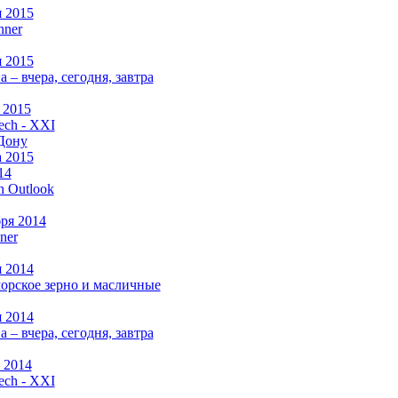
я 2015
nner
я 2015
а –
вчера, сегодня, завтра
 2015
ch - XXI
Дону
а 2015
14
n Outlook
бря 2014
ner
я 2014
рское зерно и масличные
я 2014
а –
вчера, сегодня, завтра
 2014
ch - XXI