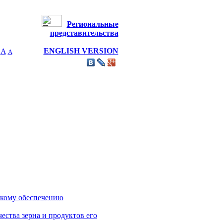
Региональные
представительства
ENGLISH VERSION
A
А
скому обеспечению
ества зерна и продуктов его