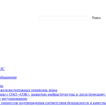
РЗС
обращения
ии
железнодорожных перевозок зерна
вию с ОАО «ОЗК», развитию инфраструктуры и логистическому
у регулированию
процессов подтверждения соответствия безопасности и качества