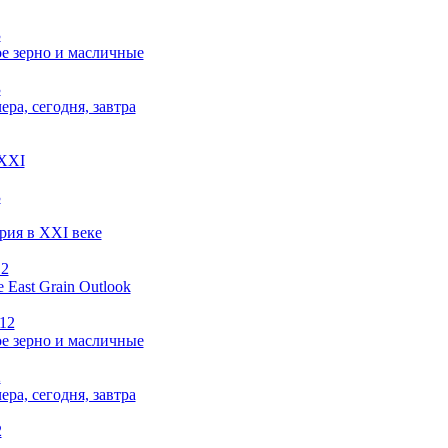
3
е зерно и масличные
3
чера, сегодня, завтра
 XXI
3
рия в XXI веке
12
e East Grain Outlook
012
е зерно и масличные
2
чера, сегодня, завтра
2