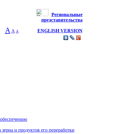
Региональные
представительства
А
ENGLISH VERSION
A
А
 обеспечению
 зерна и продуктов его переработки