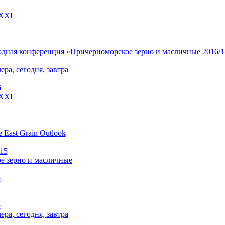
 XXI
ная конференция «Причерноморское зерно и масличные 2016/17» 
чера, сегодня, завтра
6
 XXI
e East Grain Outlook
015
е зерно и масличные
5
5
чера, сегодня, завтра