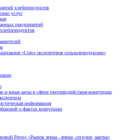
риятий хлебопродуктов
ацию услуг
ция
анных предприятий
 хлебопродуктов
ранителей
за
анизация «Союз экспортеров сельхозпродукции»
вание
и
 и иные акты в сфере противодействия коррупции
кспертиза
тистическая информация
ообщений о фактах коррупции
ой Раунд «Рынок зерна - вчера, сегодня, завтра»