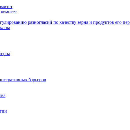
омитет
комитет
гулированию разногласий по качеству зерна и продуктов его пе
ьства
зерна
истративных барьеров
тва
гии