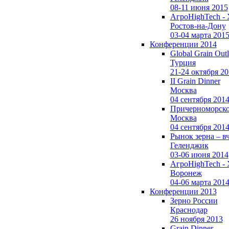
08-11 июня 2015
АгроHighTech -
Ростов-на-Дону
03-04 марта 201
Конференции 2014
Global Grain Out
Турция
21-24 октября 2
II Grain Dinner
Москва
04 сентября 201
Причерноморско
Москва
04 сентября 201
Рынок зерна –
в
Геленджик
03-06 июня 2014
АгроHighTech -
Воронеж
04-06 марта 201
Конференции 2013
Зерно России
Краснодар
26 ноября 2013
Grain Dinner