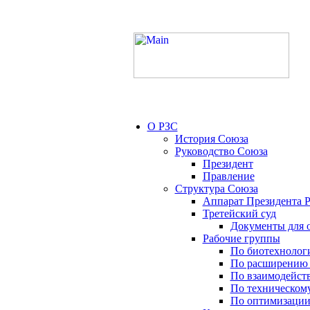
О РЗС
История Союза
Руководство Союза
Президент
Правление
Структура Союза
Аппарат Президента 
Третейский суд
Документы для 
Рабочие группы
По биотехнолог
По расширению 
По взаимодейст
По техническом
По оптимизации 