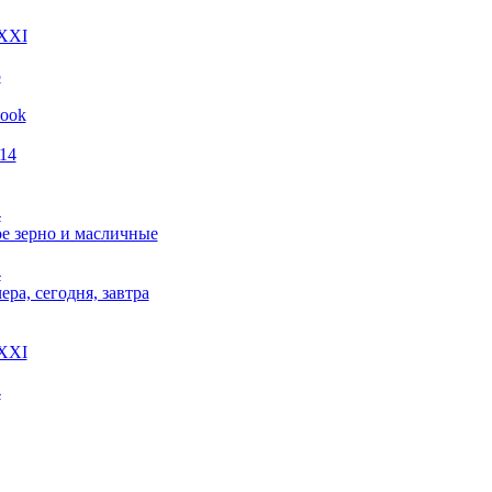
 XXI
5
look
014
4
е зерно и масличные
4
чера, сегодня, завтра
 XXI
4