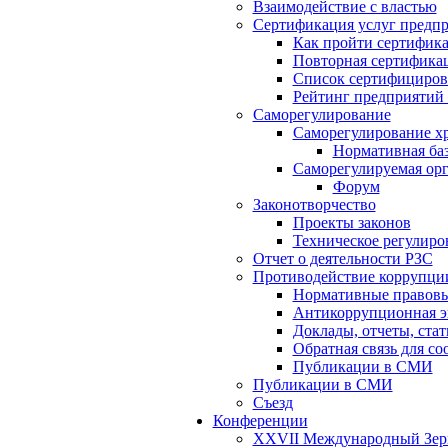
Взаимодействие с властью
Сертификация услуг предп
Как пройти сертифик
Повторная сертифика
Список сертифициров
Рейтинг предприятий
Саморегулирование
Саморегулирование х
Нормативная ба
Саморегулируемая орг
Форум
Законотворчество
Проекты законов
Техническое регулиро
Отчет о деятельности РЗС
Противодействие коррупци
Нормативные правовые
Антикоррупционная э
Доклады, отчеты, ста
Обратная связь для с
Публикации в СМИ
Публикации в СМИ
Съезд
Конференции
XXVII Международный Зернов