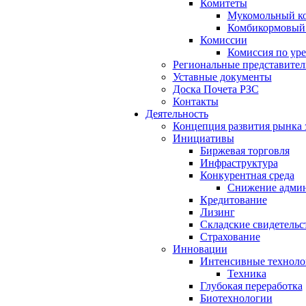
Комитеты
Мукомольный к
Комбикормовый 
Комиссии
Комиссия по уре
Региональные представител
Уставные документы
Доска Почета РЗС
Контакты
Деятельность
Концепция развития рынка 
Инициативы
Биржевая торговля
Инфраструктура
Конкурентная среда
Снижение админ
Кредитование
Лизинг
Складские свидетельс
Страхование
Инновации
Интенсивные техноло
Техника
Глубокая переработка
Биотехнологии