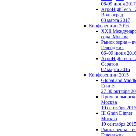
06-09 июня 2017
АгроHighTech -
Волгоград
03 марта 2017
Конференции 2016
XXII Международ
года, Москва
Рынок зерна –
в
Геленджик
06–09 июня 201
АгроHighTech -
Саратов
02 марта 2016
Конференции 2015
Global and Middl
Египет
27-30 октября 2
Причерноморско
Москва
10 сентября 201
III Grain Dinner
Москва
10 сентября 201
Рынок зерна –
в
Геленджик