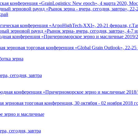
ская конференция «GrainLogistics: New epoch», 4 марта 2020, Мо
й зерновой раунд «Рынок зерна - вчера, сегодня, завтра», 22-25
край
гическая конференция «АгроHighTech-XXI», 20-21 февраля, г.Т
й зерновой раунд «Рынок зерна- вчера, сегодня, завтра», 4-7 
ая конференция «Причерноморское зерно и масличные 2019/20» 
я зерновая торговая конференция «Global Grain Outlook», 22-25 
ботка зерна
ера, сегодня, завтра
ная конференция «Причерноморское зерно и масличные 2018/19»
 зерновая торговая конференция, 30 октября - 02 ноября 2018 г
е зерно и масличные
ера, сегодня, завтра