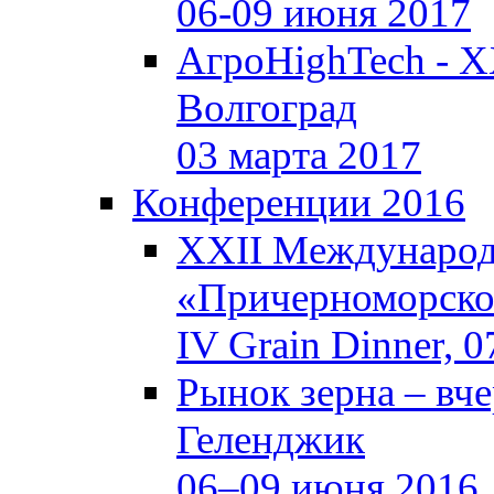
06-09 июня 2017
АгроHighTech - X
Волгоград
03 марта 2017
Конференции 2016
XXII Международ
«Причерноморское
IV Grain Dinner, 
Рынок зерна –
вче
Геленджик
06–09 июня 2016