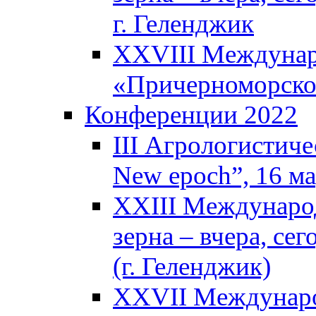
г. Геленджик
XXVIII Междунар
«Причерноморское
Конференции 2022
III Агрологистиче
New epoch”, 16 м
XXIII Междунаро
зерна – вчера, се
(г. Геленджик)
XXVII Междунаро