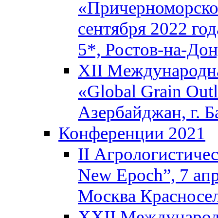
«Причерноморское
сентября 2022 го
5*, Ростов-на-До
XII Международна
«Global Grain Outl
Азербайджан, г. Б
Конференции 2021
II Агрологистичес
New Epoch”, 7 апр
Москва Красносел
XXII Международ