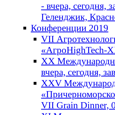
- вчера, сегодня, 
Геленджик, Красн
Конференции 2019
VII Агротехнолог
«АгроHighTech-XX
XX Международны
вчера, сегодня, з
XXV Международ
«Причерноморское
VII Grain Dinner,