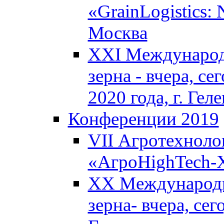
«GrainLogistics:
Москва
XXI Международ
зерна - вчера, се
2020 года, г. Ге
Конференции 2019
VII Агротехноло
«АгроHighTech-X
XX Международн
зерна- вчера, сег