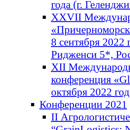
года (г. Геленджи
XXVII Междунар
«Причерноморско
8 сентября 2022 
Ридженси 5*, Ро
XII Международн
конференция «Glo
октября 2022 год
Конференции 2021
II Агрологистич
“GrainLogistics: