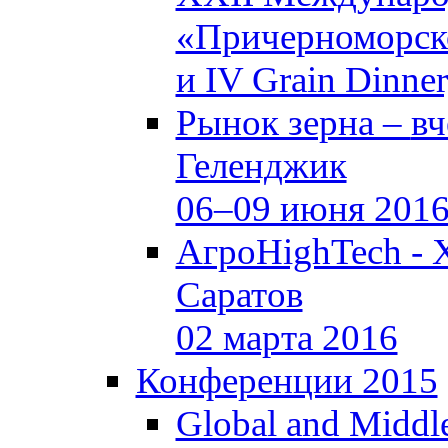
«Причерноморско
и IV Grain Dinne
Рынок зерна –
вч
Геленджик
06–09 июня 201
АгроHighTech - 
Саратов
02 марта 2016
Конференции 2015
Global and Middle