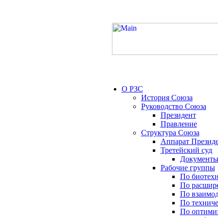
О РЗС
История Союза
Руководство Союза
Президент
Правление
Структура Союза
Аппарат Презид
Третейский суд
Документы
Рабочие группы
По биотех
По расшир
По взаимо
По технич
По оптимиз