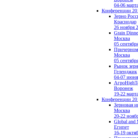
04-06 март
Конференции 20
Зерно Росс
Краснодар
26 ноября 
Grain Dinne
Москва
05 сентябр
Причерномо
Москва
05 сентябр
Рынок зерн
Геленджик
04-07 июня
АгроHighTe
Воронеж
19-22 март
Конференции 20
Зерновая и
Москва
20-22 нояб
Global and 
Египет
16-19 октя