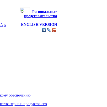
Региональные
представительства
ENGLISH VERSION
A
А
скому обеспечению
ества зерна и продуктов его