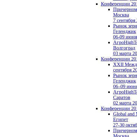
Конференции 20
Причерномо
Москва
7 сентября
Рынок зерна
Геленджик
06-09 июня
АгроHighTe
Волгоград
03 марта 2
Конференции 20
XXII Между
сентября 2
Рынок зерн
Геленджик
06–09 июня
АгроHighTe
Саратов
02 марта 2
Конференции 20
Global and 
Египет
27-30 октя
Причерномо
Москва