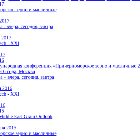
17
рское зерно и масличные
 2017
 - вчера, сегодня, завтра
 2017
ch - XXI
017
16
народная конференция «Причерноморское зерно и масличные 201
016 года, Москва
а –
вчера, сегодня, завтра
 2016
ch - XXI
016
15
Middle East Grain Outlook
бря 2015
рское зерно и масличные