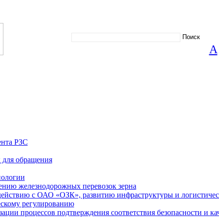
А
ента РЗС
 для обращения
нологии
ению железнодорожных перевозок зерна
действию с ОАО «ОЗК», развитию инфраструктуры и логистиче
ескому регулированию
ации процессов подтверждения соответствия безопасности и кач