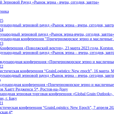
ерновой Раунд «Рынок зерна - вчера, сегодня, завтра»
тника
25
народный зерновой раунд «Рынок зерна - вчера, сегодня, завтр
24
ародный зерновой раунд «Рынок зерна-вчера, сегодня, завтра», 
народная конференция "Причерноморское зерно и масличные 2
23
Конференция «Поволжский вектор», 23 марта 2023 года, Korston Cl
народный зерновой раунд «Рынок зерна – вчера, сегодня, завтра
дународная конференция «Причерноморское зерно и масличные
22
гистическая конференция “GrainLogistics: New epoch”, 16 марта, 
ународный зерновой раунд «Рынок зерна – вчера, сегодня, завтра
)
ународная конференция «Причерноморское зерно и масличные 20
ов Хаятт Ридженси 5*, Ростов-на-Дону
ародная зерновая торговая конференция «Global Grain Outlook», 4
н, г. Баку
21
стическая конференция “GrainLogistics: New Epoch”, 7 апреля 20
ская 4*