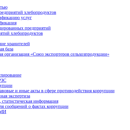
стью
редприятий хлебопродуктов
ификацию услуг
ификация
цированных предприятий
ятий хлебопродуктов
ие хранителей
я база
я организация «Союз экспортеров сельхозпродукции»
улирование
РЗС
рупции
вовые и иные акты в сфере противодействия коррупции
ная экспертиза
, статистическая информация
для сообщений о фактах коррупции
СМИ