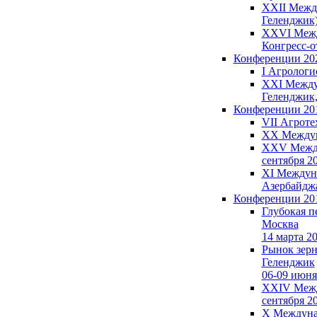
XXII Между
Геленджик)
XXVI Между
Конгресс-от
Конференции 20
I Агрологи
XXI Междун
Геленджик,
Конференции 20
VII Агроте
XX Междуна
XXV Междун
сентября 2
XI Междуна
Азербайдж
Конференции 20
Глубокая п
Москва
14 марта 2
Рынок зерна
Геленджик
06-09 июня
XXIV Между
сентября 2
X Междунар