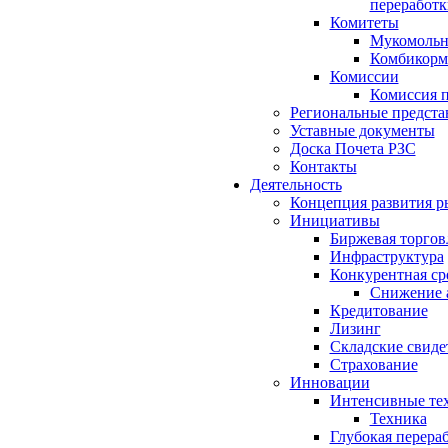
переработк
Комитеты
Мукомольн
Комбикорм
Комиссии
Комиссия п
Региональные предста
Уставные документы
Доска Почета РЗС
Контакты
Деятельность
Концепция развития р
Инициативы
Биржевая торгов
Инфраструктура
Конкурентная ср
Снижение 
Кредитование
Лизинг
Складские свиде
Страхование
Инновации
Интенсивные те
Техника
Глубокая перера