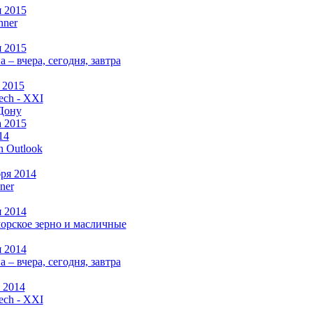
я 2015
nner
я 2015
а –
вчера, сегодня, завтра
 2015
ch - XXI
Дону
а 2015
14
n Outlook
бря 2014
ner
я 2014
рское зерно и масличные
я 2014
а –
вчера, сегодня, завтра
 2014
ch - XXI