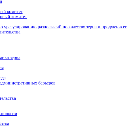
и
ый комитет
овый комитет
о урегулированию разногласий по качеству зерна и продуктов е
вительства
ынка зерна
ля
еда
административных барьеров
тельства
хнологии
ботка