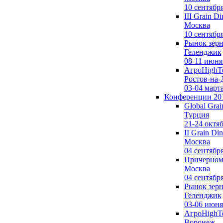
10 сентябр
III Grain Di
Москва
10 сентябр
Рынок зерн
Геленджик
08-11 июня
АгроHighTe
Ростов-на-
03-04 март
Конференции 20
Global Grai
Турция
21-24 октя
II Grain Din
Москва
04 сентябр
Причерномо
Москва
04 сентябр
Рынок зерн
Геленджик
03-06 июня
АгроHighTe
Воронеж