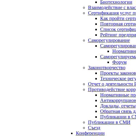
Биотехнологии
Взаимодействие с вла
Сертификация услуг п
Как пройти серт
Повторная серт
Список сертифи
Рейтинг предпри
Саморегулирование
Саморегулирован
Нормативна
Саморегулируема
Форум
Законотворчество
Проекты законов
Техническое рег
Отчет о деятельности 
Противодействие кор
Нормативные пра
Антикоррупцион
Доклады, отчеты
Обратная связь 
Публикации в 
Публикации в СМИ
Съезд
Конференции