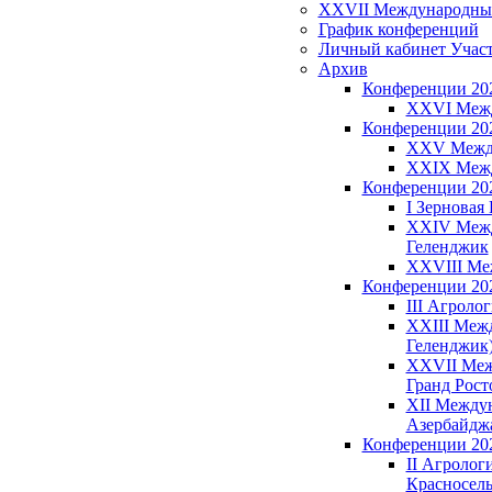
XXVII Международный З
График конференций
Личный кабинет Учас
Архив
Конференции 20
XXVI Между
Конференции 20
XXV Междун
XXIX Между
Конференции 20
I Зерновая 
XXIV Между
Геленджик
XXVIII Меж
Конференции 20
III Агроло
XXIII Межд
Геленджик
XXVII Межд
Гранд Рост
XII Междун
Азербайджа
Конференции 20
II Агрологи
Красносель