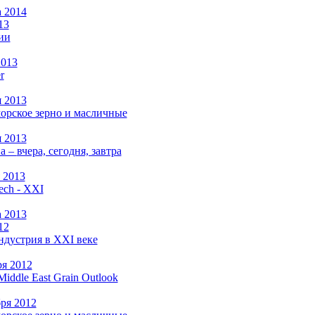
а 2014
13
ии
2013
r
я 2013
рское зерно и масличные
я 2013
а –
вчера, сегодня, завтра
 2013
ch - XXI
а 2013
12
ндустрия в XXI веке
ря 2012
Middle East Grain Outlook
бря 2012