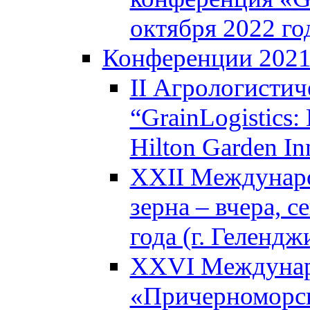
октября 2022 го
Конференции 202
II Агрологистич
“GrainLogistics:
Hilton Garden I
XXII Междунаро
зерна – вчера, с
года (г. Гелендж
XXVI Междунар
«Причерноморск