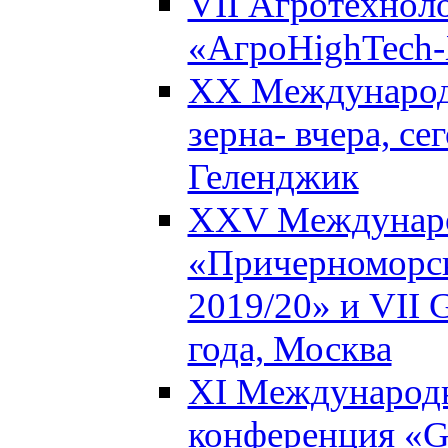
VII Агротехнол
«АгроHighTech-X
XX Международ
зерна- вчера, се
Геленджик
XXV Междунаро
«Причерноморск
2019/20» и VII G
года, Москва
XI Международн
конференция «Gl