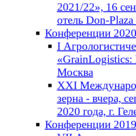
2021/22», 16 се
отель Don-Plaza 
Конференции 202
I Агрологистич
«GrainLogistics:
Москва
XXI Междунаро
зерна - вчера, с
2020 года, г. Г
Конференции 201