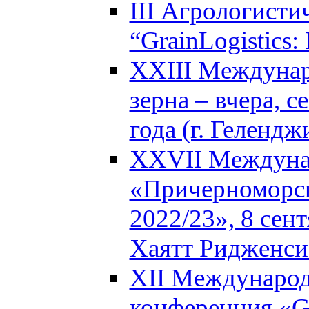
III Агрологисти
“GrainLogistics:
XXIII Междунар
зерна – вчера, с
года (г. Гелендж
XXVII Междуна
«Причерноморск
2022/23», 8 сен
Хаятт Ридженси
XII Международ
конференция «Glo