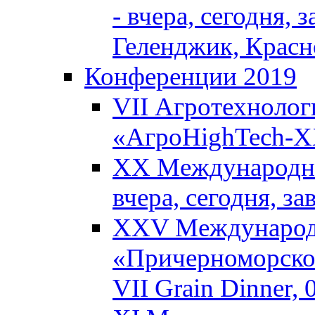
- вчера, сегодня, 
Геленджик, Красн
Конференции 2019
VII Агротехнолог
«АгроHighTech-XX
XX Международны
вчера, сегодня, з
XXV Международ
«Причерноморское
VII Grain Dinner,