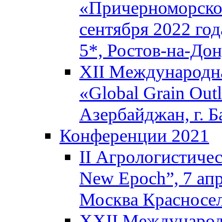
«Причерноморское
сентября 2022 го
5*, Ростов-на-До
XII Международна
«Global Grain Outl
Азербайджан, г. Б
Конференции 2021
II Агрологистичес
New Epoch”, 7 апр
Москва Красносел
XXII Международ