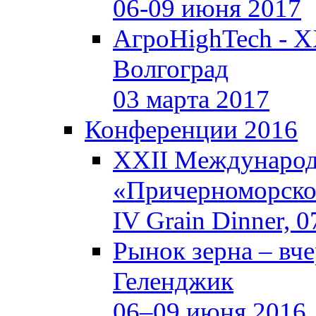
06-09 июня 2017
АгроHighTech - X
Волгоград
03 марта 2017
Конференции 2016
XXII Международ
«Причерноморское
IV Grain Dinner, 
Рынок зерна –
вче
Геленджик
06–09 июня 2016