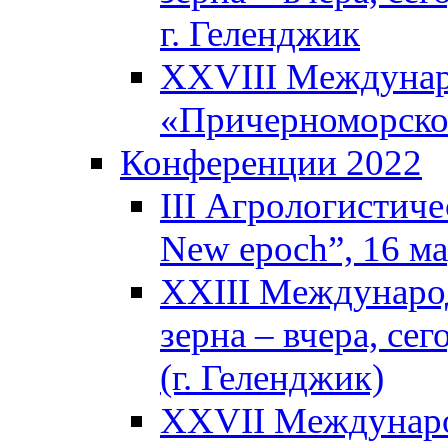
г. Геленджик
XXVIII Междунар
«Причерноморское
Конференции 2022
III Агрологистиче
New epoch”, 16 м
XXIII Междунаро
зерна – вчера, се
(г. Геленджик)
XXVII Междунаро