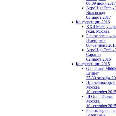
06-09 июня 2017
АгроHighTech -
Волгоград
03 марта 2017
Конференции 2016
XXII Международ
года, Москва
Рынок зерна –
в
Геленджик
06–09 июня 201
АгроHighTech -
Саратов
02 марта 2016
Конференции 2015
Global and Middl
Египет
27-30 октября 2
Причерноморско
Москва
10 сентября 201
III Grain Dinner
Москва
10 сентября 201
Рынок зерна –
в
Геленджик