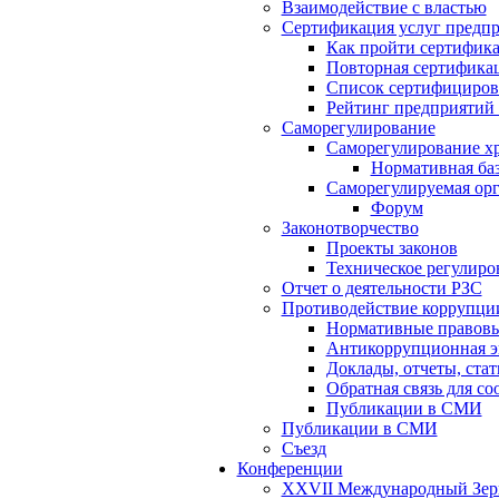
Взаимодействие с властью
Сертификация услуг предп
Как пройти сертифик
Повторная сертифика
Список сертифициров
Рейтинг предприятий
Саморегулирование
Саморегулирование х
Нормативная ба
Саморегулируемая орг
Форум
Законотворчество
Проекты законов
Техническое регулиро
Отчет о деятельности РЗС
Противодействие коррупци
Нормативные правовые
Антикоррупционная э
Доклады, отчеты, ста
Обратная связь для с
Публикации в СМИ
Публикации в СМИ
Съезд
Конференции
XXVII Международный Зернов