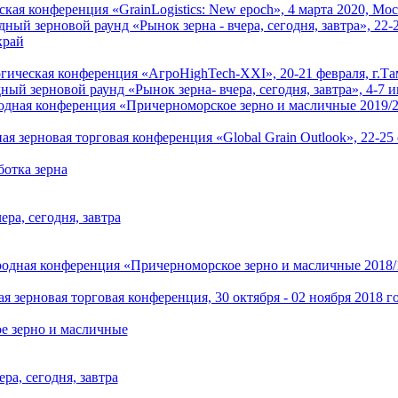
ская конференция «GrainLogistics: New epoch», 4 марта 2020, Мо
й зерновой раунд «Рынок зерна - вчера, сегодня, завтра», 22-25
край
гическая конференция «АгроHighTech-XXI», 20-21 февраля, г.Т
й зерновой раунд «Рынок зерна- вчера, сегодня, завтра», 4-7 
ая конференция «Причерноморское зерно и масличные 2019/20» 
я зерновая торговая конференция «Global Grain Outlook», 22-25 
ботка зерна
ера, сегодня, завтра
ная конференция «Причерноморское зерно и масличные 2018/19»
 зерновая торговая конференция, 30 октября - 02 ноября 2018 г
е зерно и масличные
ера, сегодня, завтра