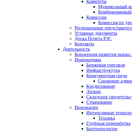
Комитеты
Мукомольный к
Комбикормовый 
Комиссии
Комиссия по уре
Региональные представител
Уставные документы
Доска Почета РЗС
Контакты
Деятельность
Концепция развития рынка 
Инициативы
Биржевая торговля
Инфраструктура
Конкурентная среда
Снижение админ
Кредитование
Лизинг
Складские свидетельс
Страхование
Инновации
Интенсивные техноло
Техника
Глубокая переработка
Биотехнологии