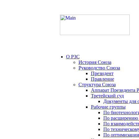
О РЗС
История Союза
Руководство Союза
Президент
Правление
Структура Союза
Аппарат Президента 
Третейский суд
Документы для 
Рабочие группы
По биотехнолог
По расширению 
По взаимодейст
По техническом
По оптимизации 