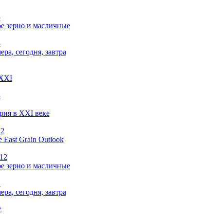
3
е зерно и масличные
3
чера, сегодня, завтра
 XXI
3
рия в XXI веке
12
e East Grain Outlook
012
е зерно и масличные
2
чера, сегодня, завтра
2