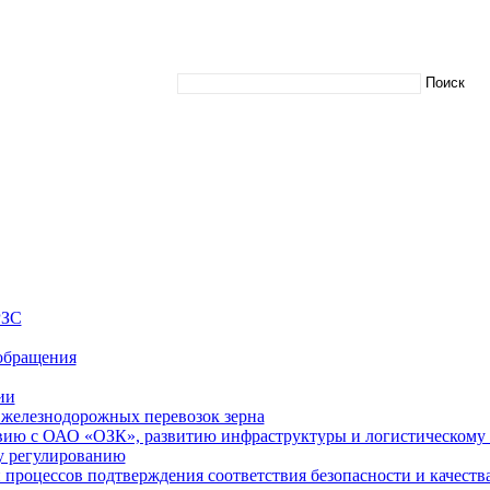
РЗС
обращения
ии
железнодорожных перевозок зерна
вию с ОАО «ОЗК», развитию инфраструктуры и логистическому
у регулированию
процессов подтверждения соответствия безопасности и качества