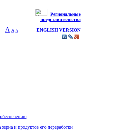
Региональные
представительства
А
ENGLISH VERSION
A
А
 обеспечению
 зерна и продуктов его переработки