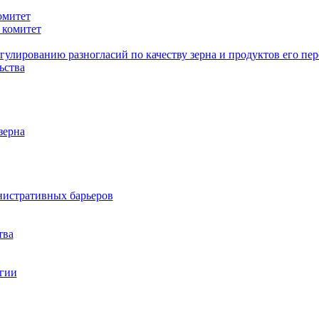
омитет
комитет
гулированию разногласий по качеству зерна и продуктов его пе
ьства
зерна
истративных барьеров
тва
гии