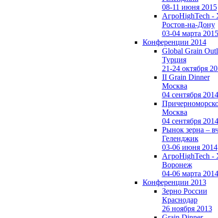
08-11 июня 2015
АгроHighTech -
Ростов-на-Дону
03-04 марта 201
Конференции 2014
Global Grain Out
Турция
21-24 октября 2
II Grain Dinner
Москва
04 сентября 201
Причерноморско
Москва
04 сентября 201
Рынок зерна –
в
Геленджик
03-06 июня 2014
АгроHighTech -
Воронеж
04-06 марта 201
Конференции 2013
Зерно России
Краснодар
26 ноября 2013
Grain Dinner