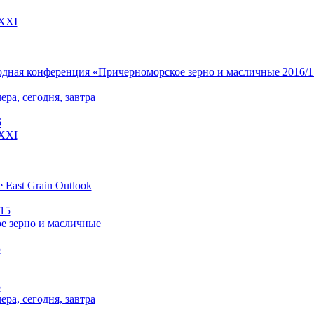
 XXI
ная конференция «Причерноморское зерно и масличные 2016/17» 
чера, сегодня, завтра
6
 XXI
e East Grain Outlook
015
е зерно и масличные
5
5
чера, сегодня, завтра