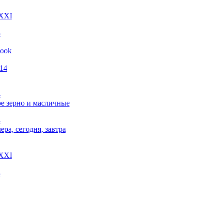
 XXI
5
look
014
4
е зерно и масличные
4
чера, сегодня, завтра
 XXI
4