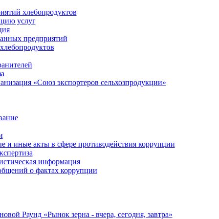
риятий хлебопродуктов
ацию услуг
ция
анных предприятий
 хлебопродуктов
ранителей
за
анизация «Союз экспортеров сельхозпродукции»
вание
и
 и иные акты в сфере противодействия коррупции
кспертиза
тистическая информация
ообщений о фактах коррупции
ой Раунд «Рынок зерна - вчера, сегодня, завтра»