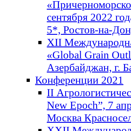
«Причерноморское
сентября 2022 го
5*, Ростов-на-До
XII Международна
«Global Grain Outl
Азербайджан, г. Б
Конференции 2021
II Агрологистичес
New Epoch”, 7 апр
Москва Красносел
XXII Международ