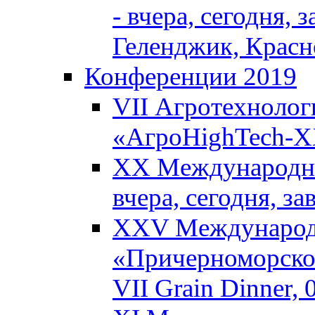
- вчера, сегодня, 
Геленджик, Красн
Конференции 2019
VII Агротехнолог
«АгроHighTech-XX
XX Международны
вчера, сегодня, з
XXV Международ
«Причерноморское
VII Grain Dinner,