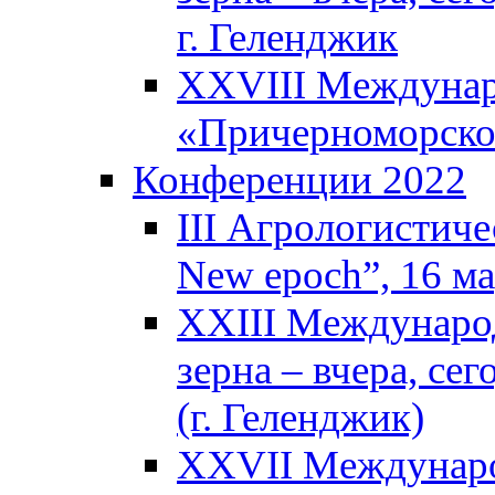
г. Геленджик
XXVIII Междунар
«Причерноморское
Конференции 2022
III Агрологистиче
New epoch”, 16 м
XXIII Междунаро
зерна – вчера, се
(г. Геленджик)
XXVII Междунаро