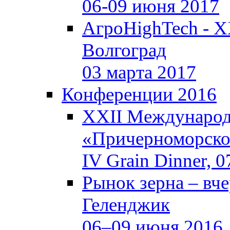
06-09 июня 2017
АгроHighTech - X
Волгоград
03 марта 2017
Конференции 2016
XXII Международ
«Причерноморское
IV Grain Dinner, 
Рынок зерна –
вче
Геленджик
06–09 июня 2016