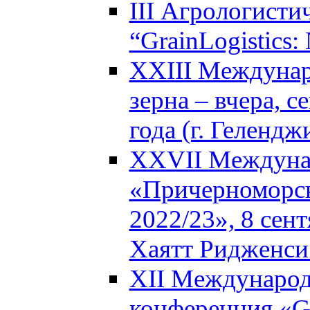
III Агрологисти
“GrainLogistics:
XXIII Междунар
зерна – вчера, с
года (г. Гелендж
XXVII Междуна
«Причерноморск
2022/23», 8 сент
Хаятт Ридженси 
XII Международ
конференция «Glo