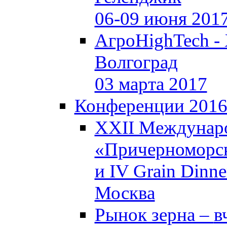
06-09 июня 201
АгроHighTech -
Волгоград
03 марта 2017
Конференции 201
XXII Междунар
«Причерноморск
и IV Grain Dinne
Москва
Рынок зерна –
в