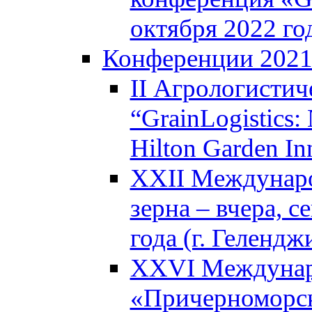
октября 2022 год
Конференции 202
II Агрологистич
“GrainLogistics:
Hilton Garden I
XXII Междунаро
зерна – вчера, с
года (г. Гелендж
XXVI Междунар
«Причерноморск