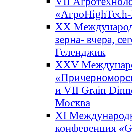
VII Агротехнол
«АгроHighTech-X
XX Международ
зерна- вчера, се
Геленджик
XXV Междунаро
«Причерноморск
и VII Grain Dinn
Москва
XI Международн
конференция «Gl