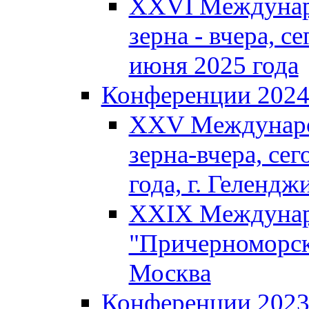
XXVI Междунар
зерна - вчера, се
июня 2025 года
Конференции 202
XXV Междунаро
зерна-вчера, сег
года, г. Гелендж
XXIX Междунар
"Причерноморско
Москва
Конференции 202