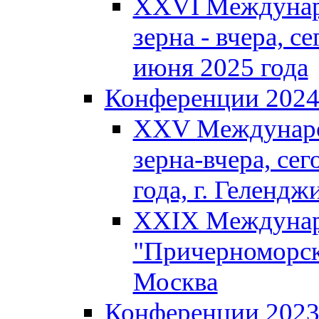
XXVI Междунар
зерна - вчера, се
июня 2025 года
Конференции 202
XXV Междунаро
зерна-вчера, сег
года, г. Гелендж
XXIX Междунар
"Причерноморско
Москва
Конференции 202