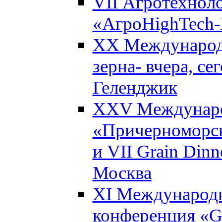
VII Агротехнол
«АгроHighTech-X
XX Международ
зерна- вчера, се
Геленджик
XXV Междунаро
«Причерноморск
и VII Grain Dinn
Москва
XI Международн
конференция «Gl