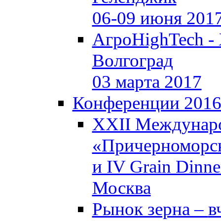
06-09 июня 201
АгроHighTech -
Волгоград
03 марта 2017
Конференции 201
XXII Междунар
«Причерноморск
и IV Grain Dinne
Москва
Рынок зерна –
в