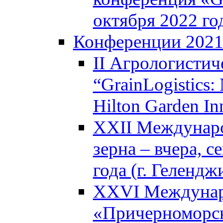
октября 2022 год
Конференции 202
II Агрологистич
“GrainLogistics:
Hilton Garden I
XXII Междунаро
зерна – вчера, с
года (г. Гелендж
XXVI Междунар
«Причерноморск