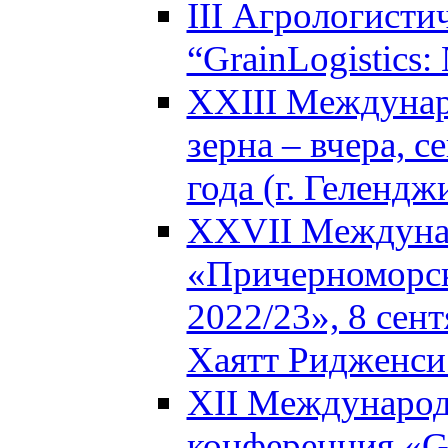
III Агрологисти
“GrainLogistics:
XXIII Междунар
зерна – вчера, с
года (г. Гелендж
XXVII Междуна
«Причерноморск
2022/23», 8 сент
Хаятт Ридженси 
XII Международ
конференция «Glo