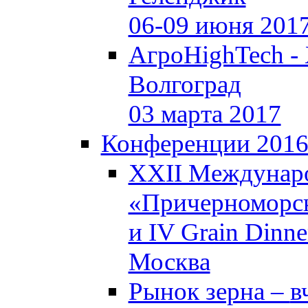
06-09 июня 201
АгроHighTech -
Волгоград
03 марта 2017
Конференции 201
XXII Междунар
«Причерноморск
и IV Grain Dinne
Москва
Рынок зерна –
в