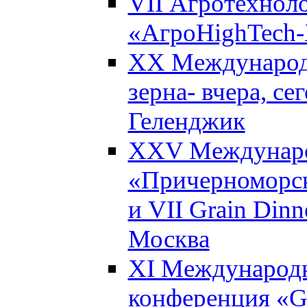
VII Агротехнол
«АгроHighTech-X
XX Международ
зерна- вчера, се
Геленджик
XXV Междунаро
«Причерноморск
и VII Grain Dinn
Москва
XI Международн
конференция «Gl