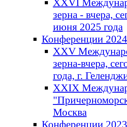
XXVI Междунар
зерна - вчера, се
июня 2025 года
Конференции 202
XXV Междунаро
зерна-вчера, сег
года, г. Гелендж
XXIX Междунар
"Причерноморско
Москва
Конференции 202