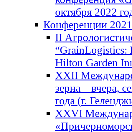
октября 2022 год
Конференции 202
II Агрологистич
“GrainLogistics:
Hilton Garden I
XXII Междунаро
зерна – вчера, с
года (г. Гелендж
XXVI Междунар
«Причерноморск