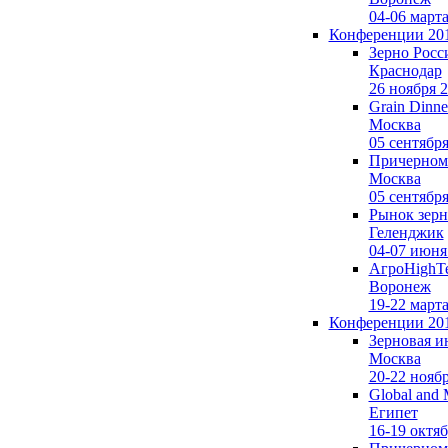
04-06 март
Конференции 20
Зерно Росс
Краснодар
26 ноября 
Grain Dinne
Москва
05 сентябр
Причерномо
Москва
05 сентябр
Рынок зерн
Геленджик
04-07 июня
АгроHighTe
Воронеж
19-22 март
Конференции 20
Зерновая и
Москва
20-22 нояб
Global and 
Египет
16-19 октяб