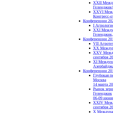
XXII Между
Геленджик)
XXVI Между
Конгресс-от
Конференции 20
I Агрологи
XXI Междуна
Геленджик,
Конференции 20
VII Агроте
XX Междуна
XXV Междун
сентября 2
XI Междунар
Азербайдж
Конференции 20
Глубокая п
Москва
14 марта 2
Рынок зерна
Геленджик
06-09 июня
XXIV Между
сентября 2
X Междунар