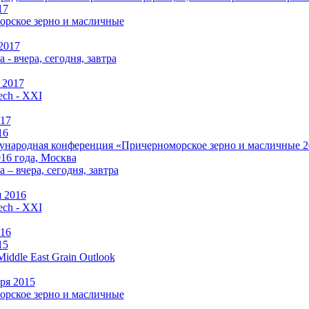
17
рское зерно и масличные
2017
 - вчера, сегодня, завтра
 2017
ch - XXI
017
16
народная конференция «Причерноморское зерно и масличные 2016
016 года, Москва
а –
вчера, сегодня, завтра
 2016
ch - XXI
016
15
Middle East Grain Outlook
ря 2015
рское зерно и масличные