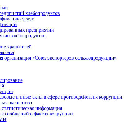
стью
редприятий хлебопродуктов
ификацию услуг
фикация
цированных предприятий
ятий хлебопродуктов
ие хранителей
я база
я организация «Союз экспортеров сельхозпродукции»
улирование
РЗС
рупции
вовые и иные акты в сфере противодействия коррупции
ая экспертиза
, статистическая информация
для сообщений о фактах коррупции
СМИ