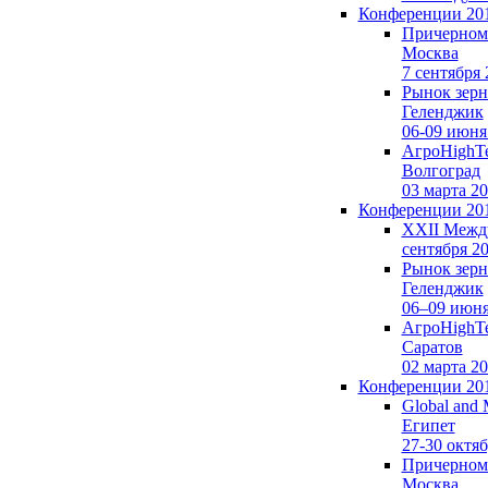
Конференции 20
Причерномо
Москва
7 сентября 
Рынок зерна
Геленджик
06-09 июня
АгроHighTe
Волгоград
03 марта 2
Конференции 20
XXII Между
сентября 2
Рынок зерн
Геленджик
06–09 июня
АгроHighTe
Саратов
02 марта 2
Конференции 20
Global and 
Египет
27-30 октяб
Причерномо
Москва