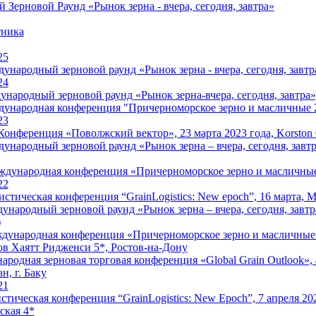
ерновой Раунд «Рынок зерна - вчера, сегодня, завтра»
тника
25
народный зерновой раунд «Рынок зерна - вчера, сегодня, завтра
24
ародный зерновой раунд «Рынок зерна-вчера, сегодня, завтра», 
народная конференция "Причерноморское зерно и масличные 2
23
Конференция «Поволжский вектор», 23 марта 2023 года, Korston Cl
народный зерновой раунд «Рынок зерна – вчера, сегодня, завтра
дународная конференция «Причерноморское зерно и масличные
22
истическая конференция “GrainLogistics: New epoch”, 16 марта, 
ународный зерновой раунд «Рынок зерна – вчера, сегодня, завтра
)
ународная конференция «Причерноморское зерно и масличные 20
ов Хаятт Ридженси 5*, Ростов-на-Дону
родная зерновая торговая конференция «Global Grain Outlook», 4
н, г. Баку
21
стическая конференция “GrainLogistics: New Epoch”, 7 апреля 202
ская 4*