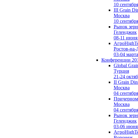
10 сентябр
III Grain Di
Москва
10 сентябр
Рынок зерн
Геленджик
08-11 июня
АгроHighTe
Ростов-на-
03-04 март
Конференции 20
Global Grai
Турция
21-24 октяб
II Grain Din
Москва
04 сентябр
Причерномо
Москва
04 сентябр
Рынок зерн
Геленджик
03-06 июня
АгроHighTe
Воронеж