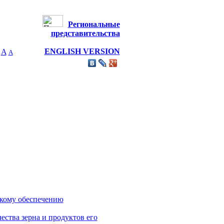
Региональные
представительства
ENGLISH VERSION
A
А
скому обеспечению
ества зерна и продуктов его