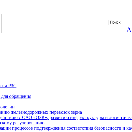
А
нта РЗС
 для обращения
нологии
нию железнодорожных перевозок зерна
ействию с ОАО «ОЗК», развитию инфраструктуры и логистиче
скому регулированию
ации процессов подтверждения соответствия безопасности и кач