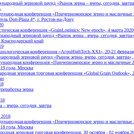
народный зерновой раунд «Рынок зерна – вчера, сегодня, завтра»
.
народная конференция «Причерноморское зерно и масличные 202
ель Don-Plaza 4*, г. Ростов-на-Дону
20
стическая конференция «GrainLogistics: New epoch», 4 марта 202
родный зерновой раунд «Рынок зерна - вчера, сегодня, завтра», 
 Краснодарский край
19
хнологическая конференция «АгроHighTech-XXI», 20-21 февраля,
родный зерновой раунд «Рынок зерна- вчера, сегодня, завтра», 
ародная конференция «Причерноморское зерно и масличные 2019
019 года, Москва
одная зерновая торговая конференция «Global Grain Outlook», 22
ан
18
ереработка зерна
018
 – вчера, сегодня, завтра
 2018
народная конференция «Причерноморское зерно и масличные 201
018 года, Москва
одная зерновая торговая конференция, 30 октября - 02 ноября 20