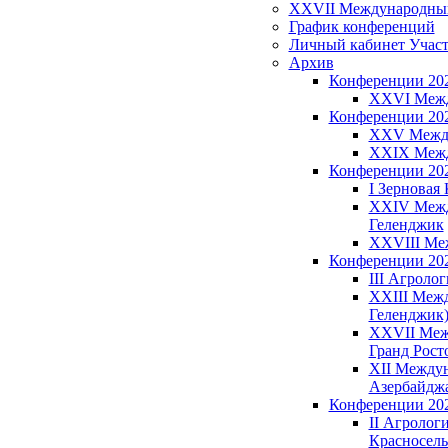
XXVII Международный З
График конференций
Личный кабинет Учас
Архив
Конференции 20
XXVI Между
Конференции 20
XXV Междун
XXIX Между
Конференции 20
I Зерновая 
XXIV Между
Геленджик
XXVIII Меж
Конференции 20
III Агролог
XXIII Межд
Геленджик
XXVII Межд
Гранд Рост
XII Междуна
Азербайджа
Конференции 20
II Агрологи
Красносель