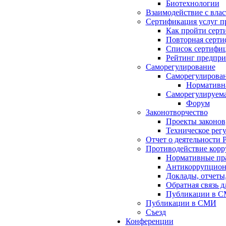
Биотехнологии
Взаимодействие с вла
Сертификация услуг п
Как пройти серт
Повторная серти
Список сертифи
Рейтинг предпри
Саморегулирование
Саморегулирован
Нормативна
Саморегулируема
Форум
Законотворчество
Проекты законов
Техническое рег
Отчет о деятельности 
Противодействие кор
Нормативные пра
Антикоррупционн
Доклады, отчеты
Обратная связь 
Публикации в 
Публикации в СМИ
Съезд
Конференции