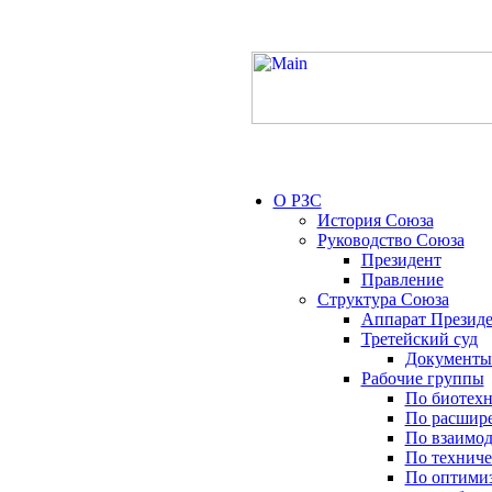
О РЗС
История Союза
Руководство Союза
Президент
Правление
Структура Союза
Аппарат Президе
Третейский суд
Документы
Рабочие группы
По биотех
По расшире
По взаимод
По техниче
По оптимиз