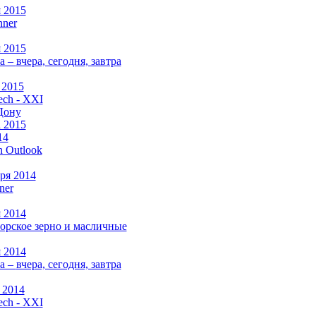
я 2015
nner
я 2015
а –
вчера, сегодня, завтра
 2015
ch - XXI
Дону
а 2015
14
n Outlook
ря 2014
ner
я 2014
рское зерно и масличные
я 2014
а –
вчера, сегодня, завтра
 2014
ch - XXI