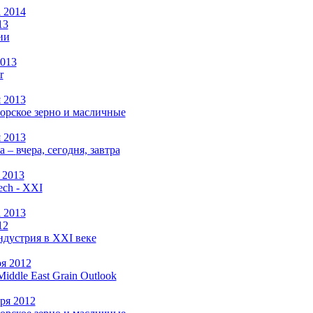
а 2014
13
ии
2013
r
я 2013
рское зерно и масличные
я 2013
а –
вчера, сегодня, завтра
 2013
ch - XXI
а 2013
12
ндустрия в XXI веке
ря 2012
Middle East Grain Outlook
ря 2012