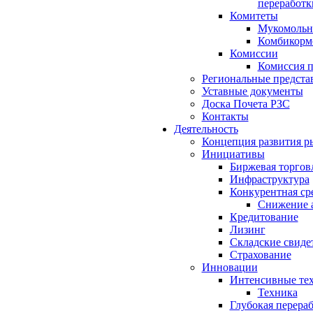
переработк
Комитеты
Мукомольн
Комбикорм
Комиссии
Комиссия п
Региональные предста
Уставные документы
Доска Почета РЗС
Контакты
Деятельность
Концепция развития р
Инициативы
Биржевая торгов
Инфраструктура
Конкурентная ср
Снижение 
Кредитование
Лизинг
Складские свиде
Страхование
Инновации
Интенсивные те
Техника
Глубокая перера