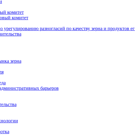
и
ый комитет
овый комитет
о урегулированию разногласий по качеству зерна и продуктов ег
вительства
ынка зерна
ля
еда
административных барьеров
тельства
хнологии
ботка