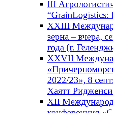
III Агрологисти
“GrainLogistics:
XXIII Междунар
зерна – вчера, с
года (г. Гелендж
XXVII Междуна
«Причерноморск
2022/23», 8 сент
Хаятт Ридженси 
XII Международ
конференция «Glo