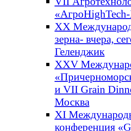
VII Агротехнол
«АгроHighTech-X
XX Международ
зерна- вчера, се
Геленджик
XXV Междунаро
«Причерноморск
и VII Grain Dinn
Москва
XI Международн
конференция «Gl