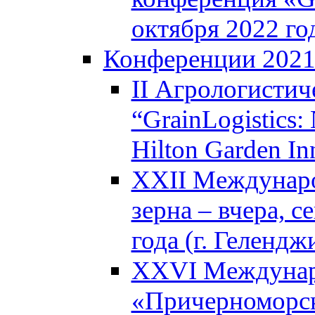
октября 2022 год
Конференции 202
II Агрологистич
“GrainLogistics:
Hilton Garden I
XXII Междунаро
зерна – вчера, с
года (г. Гелендж
XXVI Междунар
«Причерноморск