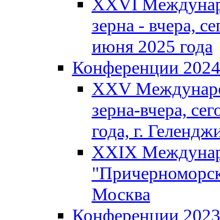
XXVI Междунар
зерна - вчера, се
июня 2025 года
Конференции 202
XXV Междунаро
зерна-вчера, сег
года, г. Гелендж
XXIX Междунар
"Причерноморско
Москва
Конференции 202