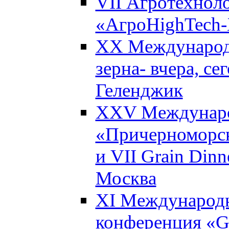
VII Агротехнол
«АгроHighTech-X
XX Международ
зерна- вчера, се
Геленджик
XXV Междунаро
«Причерноморск
и VII Grain Dinn
Москва
XI Международн
конференция «Gl