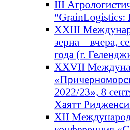
III Агрологисти
“GrainLogistics:
XXIII Междунар
зерна – вчера, с
года (г. Гелендж
XXVII Междуна
«Причерноморск
2022/23», 8 сент
Хаятт Ридженси 
XII Международ
конференция «Glo