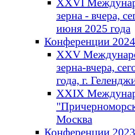
XXVI Междунар
зерна - вчера, се
июня 2025 года
Конференции 202
XXV Междунаро
зерна-вчера, сег
года, г. Гелендж
XXIX Междунар
"Причерноморско
Москва
Конференции 202