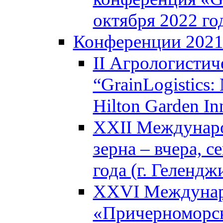
октября 2022 год
Конференции 202
II Агрологистич
“GrainLogistics:
Hilton Garden I
XXII Междунаро
зерна – вчера, с
года (г. Гелендж
XXVI Междунар
«Причерноморск