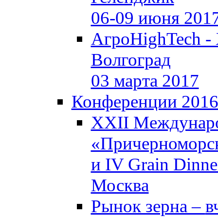
06-09 июня 201
АгроHighTech -
Волгоград
03 марта 2017
Конференции 201
XXII Междунар
«Причерноморск
и IV Grain Dinne
Москва
Рынок зерна –
в