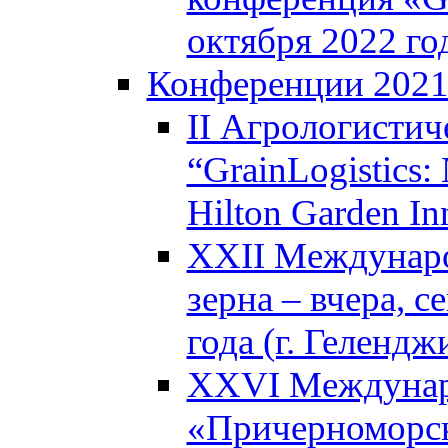
октября 2022 год
Конференции 202
II Агрологистич
“GrainLogistics:
Hilton Garden I
XXII Междунаро
зерна – вчера, с
года (г. Гелендж
XXVI Междунар
«Причерноморск