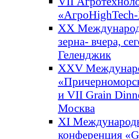
VII Агротехнол
«АгроHighTech-X
XX Международ
зерна- вчера, се
Геленджик
XXV Междунаро
«Причерноморск
и VII Grain Dinn
Москва
XI Международн
конференция «Gl