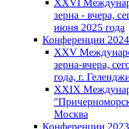
XXVI Междунар
зерна - вчера, се
июня 2025 года
Конференции 202
XXV Междунаро
зерна-вчера, сег
года, г. Гелендж
XXIX Междунар
"Причерноморско
Москва
Конференции 202