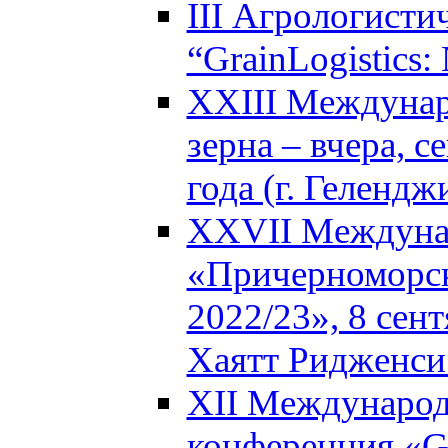
III Агрологисти
“GrainLogistics:
XXIII Междунар
зерна – вчера, с
года (г. Гелендж
XXVII Междуна
«Причерноморск
2022/23», 8 сент
Хаятт Ридженси 
XII Международ
конференция «Glo