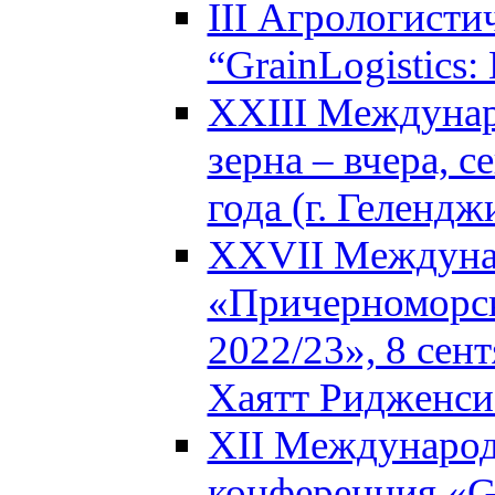
III Агрологисти
“GrainLogistics:
XXIII Междунар
зерна – вчера, с
года (г. Гелендж
XXVII Междуна
«Причерноморск
2022/23», 8 сен
Хаятт Ридженси
XII Международ
конференция «Glo