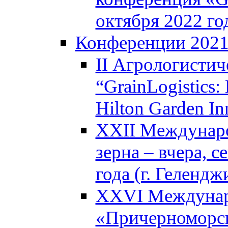
октября 2022 го
Конференции 202
II Агрологистич
“GrainLogistics:
Hilton Garden I
XXII Междунаро
зерна – вчера, с
года (г. Гелендж
XXVI Междунар
«Причерноморск