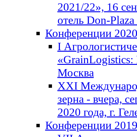
2021/22», 16 се
отель Don-Plaza 
Конференции 202
I Агрологистич
«GrainLogistics:
Москва
XXI Междунаро
зерна - вчера, с
2020 года, г. Г
Конференции 201