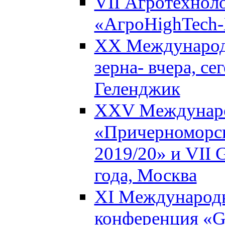
VII Агротехнол
«АгроHighTech-X
XX Международ
зерна- вчера, се
Геленджик
XXV Междунаро
«Причерноморск
2019/20» и VII G
года, Москва
XI Международн
конференция «Gl