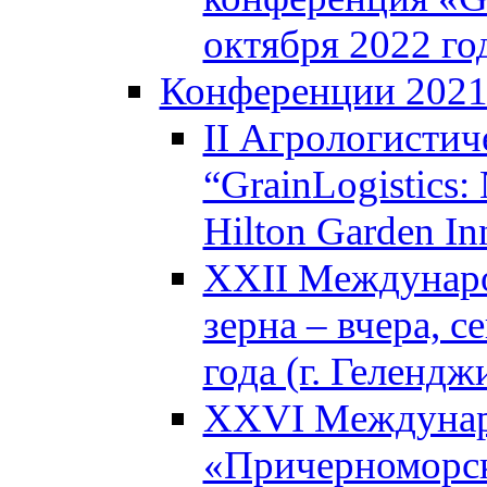
октября 2022 год
Конференции 202
II Агрологистич
“GrainLogistics:
Hilton Garden I
XXII Междунаро
зерна – вчера, с
года (г. Гелендж
XXVI Междунар
«Причерноморск