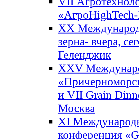
VII Агротехнол
«АгроHighTech-X
XX Международ
зерна- вчера, се
Геленджик
XXV Междунаро
«Причерноморск
и VII Grain Dinn
Москва
XI Международн
конференция «Gl