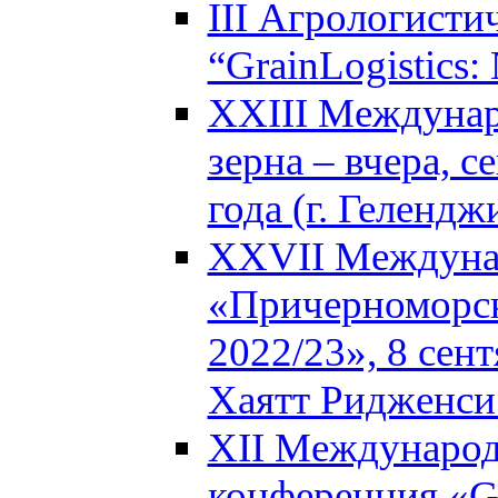
III Агрологисти
“GrainLogistics:
XXIII Междунар
зерна – вчера, с
года (г. Гелендж
XXVII Междуна
«Причерноморск
2022/23», 8 сент
Хаятт Ридженси 
XII Международ
конференция «Glo