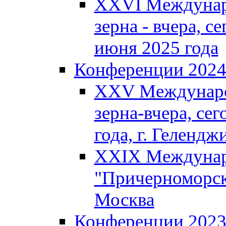
XXVI Междунар
зерна - вчера, се
июня 2025 года
Конференции 202
XXV Междунаро
зерна-вчера, сег
года, г. Гелендж
XXIX Междунар
"Причерноморско
Москва
Конференции 202