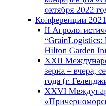
октября 2022 го
Конференции 202
II Агрологистич
“GrainLogistics:
Hilton Garden I
XXII Междунаро
зерна – вчера, с
года (г. Гелендж
XXVI Междунар
«Причерноморск