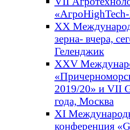
VII Агротехнол
«АгроHighTech-X
XX Международ
зерна- вчера, се
Геленджик
XXV Междунаро
«Причерноморск
2019/20» и VII G
года, Москва
XI Международн
конференция «Gl