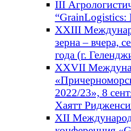
III Агрологисти
“GrainLogistics:
XXIII Междунар
зерна – вчера, с
года (г. Гелендж
XXVII Междуна
«Причерноморск
2022/23», 8 сен
Хаятт Ридженси
XII Международ
конференция «Glo