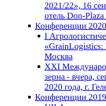
2021/22», 16 се
отель Don-Plaza 
Конференции 202
I Агрологистич
«GrainLogistics:
Москва
XXI Междунаро
зерна - вчера, с
2020 года, г. Г
Конференции 201