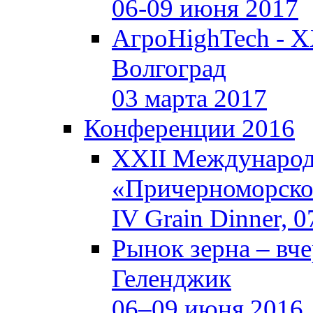
06-09 июня 2017
АгроHighTech - X
Волгоград
03 марта 2017
Конференции 2016
XXII Международ
«Причерноморское
IV Grain Dinner, 
Рынок зерна –
вче
Геленджик
06–09 июня 2016