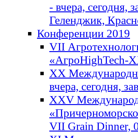
- вчера, сегодня, 
Геленджик, Красн
Конференции 2019
VII Агротехнолог
«АгроHighTech-XX
XX Международны
вчера, сегодня, з
XXV Международ
«Причерноморское
VII Grain Dinner,