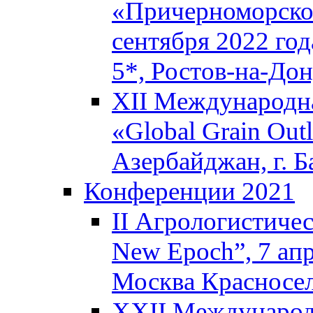
«Причерноморское
сентября 2022 го
5*, Ростов-на-До
XII Международна
«Global Grain Outl
Азербайджан, г. Б
Конференции 2021
II Агрологистичес
New Epoch”, 7 апр
Москва Красносел
XXII Международ