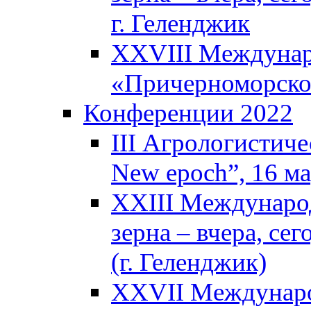
г. Геленджик
XXVIII Междунар
«Причерноморское
Конференции 2022
III Агрологистиче
New epoch”, 16 м
XXIII Междунаро
зерна – вчера, се
(г. Геленджик)
XXVII Междунаро