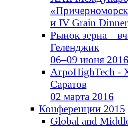
«Причерноморско
и IV Grain Dinne
Рынок зерна –
вч
Геленджик
06–09 июня 201
АгроHighTech - 
Саратов
02 марта 2016
Конференции 2015
Global and Middle