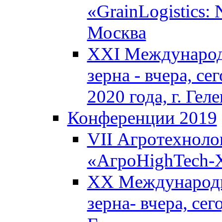
«GrainLogistics:
Москва
XXI Международ
зерна - вчера, се
2020 года, г. Ге
Конференции 2019
VII Агротехноло
«АгроHighTech-X
XX Международн
зерна- вчера, сег