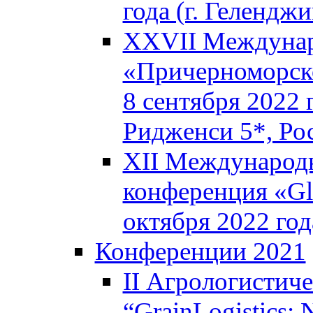
года (г. Геленджи
XXVII Междунар
«Причерноморско
8 сентября 2022 
Ридженси 5*, Ро
XII Международн
конференция «Glo
октября 2022 год
Конференции 2021
II Агрологистич
“GrainLogistics: