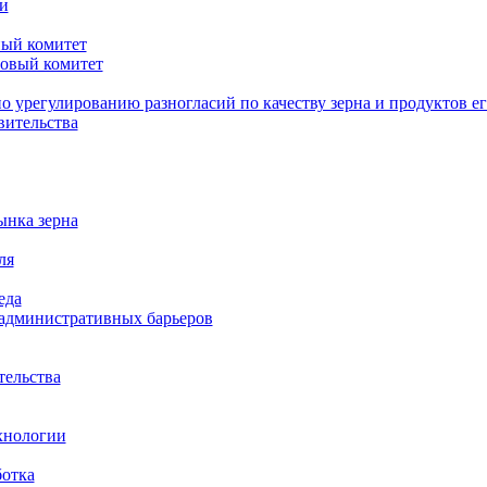
и
ый комитет
овый комитет
о урегулированию разногласий по качеству зерна и продуктов е
вительства
ынка зерна
ля
еда
административных барьеров
тельства
хнологии
ботка