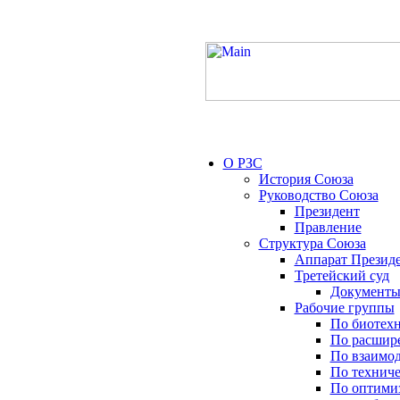
О РЗС
История Союза
Руководство Союза
Президент
Правление
Структура Союза
Аппарат Презид
Третейский суд
Документы
Рабочие группы
По биотех
По расшир
По взаимо
По технич
По оптимиз