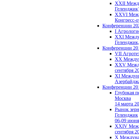
XXII Между
Геленджик)
XXVI Между
Конгресс-от
Конференции 20
I Агрологи
XXI Междун
Геленджик,
Конференции 20
VII Агроте
XX Междуна
XXV Междун
сентября 2
XI Междуна
Азербайдж
Конференции 20
Глубокая п
Москва
14 марта 2
Рынок зерна
Геленджик
06-09 июня
XXIV Между
сентября 2
X Междунар