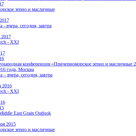
17
рское зерно и масличные
 2017
 - вчера, сегодня, завтра
 2017
ch - XXI
017
16
народная конференция «Причерноморское зерно и масличные 201
016 года, Москва
а –
вчера, сегодня, завтра
 2016
ch - XXI
016
15
Middle East Grain Outlook
бря 2015
рское зерно и масличные