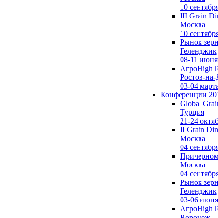
10 сентябр
III Grain Di
Москва
10 сентябр
Рынок зерн
Геленджик
08-11 июня
АгроHighTe
Ростов-на-
03-04 март
Конференции 20
Global Grai
Турция
21-24 октя
II Grain Din
Москва
04 сентябр
Причерномо
Москва
04 сентябр
Рынок зерн
Геленджик
03-06 июня
АгроHighTe
Воронеж