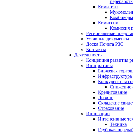
переработк
Комитеты
Мукомольн
Комбикорм
Комиссии
Комиссия п
Региональные предста
Уставные документы
Доска Почета РЗС
Контакты
Деятельность
Концепция развития р
Инициативы
Биржевая торгов
Инфраструктура
Конкурентная ср
Снижение 
Кредитование
Лизинг
Складские свиде
Страхование
Инновации
Интенсивные те
Техника
Глубокая перера