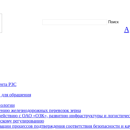
А
ента РЗС
 для обращения
нологии
ению железнодорожных перевозок зерна
действию с ОАО «ОЗК», развитию инфраструктуры и логистиче
ескому регулированию
ации процессов подтверждения соответствия безопасности и кач