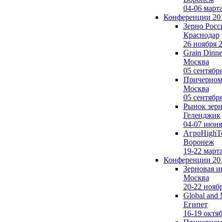
04-06 март
Конференции 20
Зерно Росс
Краснодар
26 ноября 
Grain Dinne
Москва
05 сентябр
Причерномо
Москва
05 сентябр
Рынок зерн
Геленджик
04-07 июня
АгроHighTe
Воронеж
19-22 март
Конференции 20
Зерновая и
Москва
20-22 нояб
Global and 
Египет
16-19 октя