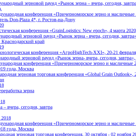
народный зерновой раунд «Рынок зерна – вчера, сегодня, завтра»
.
народная конференция «Причерноморское зерно и масличные 202
ель Don-Plaza 4*, г. Ростов-на-Дону
20
стическая конференция «GrainLogistics: New epoch», 4 марта 202
ародный зерновой раунд «Рынок зерна - вчера, сегодня, завтра», 
 Краснодарский край
19
хнологическая конференция «АгроHighTech-XXI», 20-21 февраля,
родный зерновой раунд «Рынок зерна- вчера, сегодня, завтра»,
ародная конференция «Причерноморское зерно и масличные 2019
019 года, Москва
родная зерновая торговая конференция «Global Grain Outlook», 2
ан
18
ереработка зерна
018
 – вчера, сегодня, завтра
 2018
народная конференция «Причерноморское зерно и масличные 201
018 года, Москва
одная зерновая торговая конференция, 30 октября - 02 ноября 2