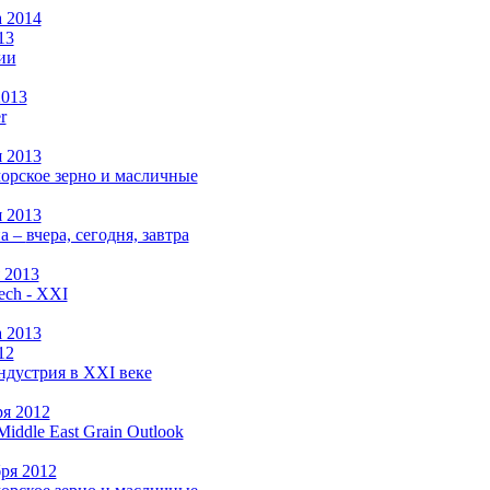
а 2014
13
ии
2013
r
я 2013
рское зерно и масличные
я 2013
а –
вчера, сегодня, завтра
 2013
ch - XXI
а 2013
12
ндустрия в XXI веке
ря 2012
Middle East Grain Outlook
бря 2012