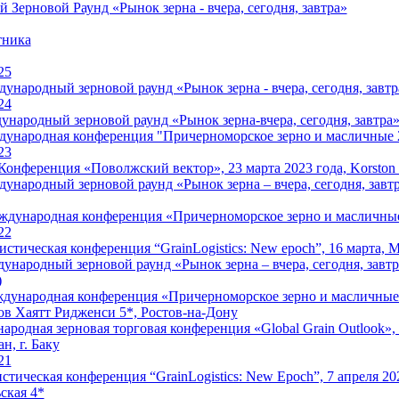
ерновой Раунд «Рынок зерна - вчера, сегодня, завтра»
тника
25
народный зерновой раунд «Рынок зерна - вчера, сегодня, завтр
24
ародный зерновой раунд «Рынок зерна-вчера, сегодня, завтра», 
народная конференция "Причерноморское зерно и масличные 2
23
Конференция «Поволжский вектор», 23 марта 2023 года, Korston Cl
народный зерновой раунд «Рынок зерна – вчера, сегодня, завтра
дународная конференция «Причерноморское зерно и масличные
22
гистическая конференция “GrainLogistics: New epoch”, 16 марта, 
ународный зерновой раунд «Рынок зерна – вчера, сегодня, завтра
)
ународная конференция «Причерноморское зерно и масличные 20
ов Хаятт Ридженси 5*, Ростов-на-Дону
ародная зерновая торговая конференция «Global Grain Outlook», 4
н, г. Баку
21
стическая конференция “GrainLogistics: New Epoch”, 7 апреля 20
ская 4*