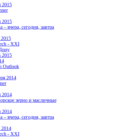
я 2015
nner
я 2015
а –
вчера, сегодня, завтра
 2015
ch - XXI
Дону
а 2015
14
n Outlook
бря 2014
ner
я 2014
рское зерно и масличные
я 2014
а –
вчера, сегодня, завтра
 2014
ch - XXI