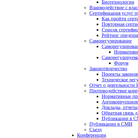
Биотехнологии
Взаимодействие с вла
Сертификация услуг п
Как пройти серт
Повторная серт
Список сертифи
Рейтинг предпри
Саморегулирование
Саморегулирован
Нормативна
Саморегулируема
Форум
Законотворчество
Проекты законов
Техническое рег
Отчет о деятельности 
Противодействие кор
Нормативные пра
Антикоррупцион
Доклады, отчеты
Обратная связь 
Публикации в 
Публикации в СМИ
Съезд
Конференции