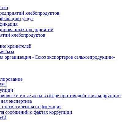
стью
редприятий хлебопродуктов
ификацию услуг
ификация
цированных предприятий
ятий хлебопродуктов
ие хранителей
я база
я организация «Союз экспортеров сельхозпродукции»
улирование
РЗС
рупции
вовые и иные акты в сфере противодействия коррупции
ная экспертиза
, статистическая информация
для сообщений о фактах коррупции
СМИ