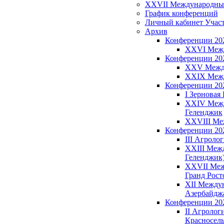
XXVII Международный З
График конференций
Личный кабинет Учас
Архив
Конференции 20
XXVI Между
Конференции 20
XXV Междун
XXIX Между
Конференции 20
I Зерновая 
XXIV Между
Геленджик
XXVIII Меж
Конференции 20
III Агроло
XXIII Межд
Геленджик
XXVII Межд
Гранд Рост
XII Междун
Азербайджа
Конференции 20
II Агрологи
Красносель