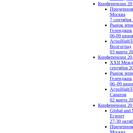
Конференции 20
Причерномо
Москва
7 сентября
Рынок зерна
Геленджик
06-09 июня
АгроHighTe
Волгоград
03 марта 2
Конференции 20
XXII Между
сентября 2
Рынок зерн
Геленджик
06–09 июня
АгроHighTe
Саратов
02 марта 2
Конференции 20
Global and 
Египет
27-30 октя
Причерномо
Москва