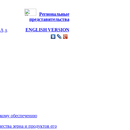
Региональные
представительства
ENGLISH VERSION
A
А
скому обеспечению
ества зерна и продуктов его