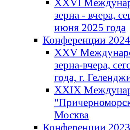
XXVI Междунар
зерна - вчера, се
июня 2025 года
Конференции 202
XXV Междунаро
зерна-вчера, сег
года, г. Гелендж
XXIX Междунар
"Причерноморско
Москва
Конференции 202