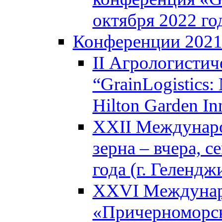
октября 2022 год
Конференции 202
II Агрологистич
“GrainLogistics:
Hilton Garden I
XXII Междунаро
зерна – вчера, с
года (г. Гелендж
XXVI Междунар
«Причерноморск