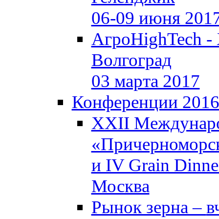
06-09 июня 201
АгроHighTech -
Волгоград
03 марта 2017
Конференции 201
XXII Междунар
«Причерноморск
и IV Grain Dinne
Москва
Рынок зерна –
в