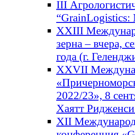
III Агрологисти
“GrainLogistics:
XXIII Междунар
зерна – вчера, с
года (г. Гелендж
XXVII Междуна
«Причерноморск
2022/23», 8 сент
Хаятт Ридженси 
XII Международ
конференция «Glo