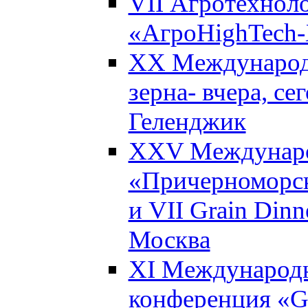
VII Агротехнол
«АгроHighTech-X
XX Международ
зерна- вчера, се
Геленджик
XXV Междунаро
«Причерноморск
и VII Grain Dinn
Москва
XI Международн
конференция «Gl