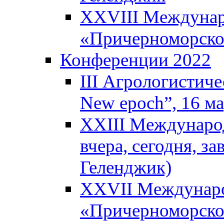
XXVIII Междунар
«Причерноморское
Конференции 2022
III Агрологистиче
New epoch”, 16 м
XXIII Международ
вчера, сегодня, за
Геленджик)
XXVII Междунаро
«Причерноморское