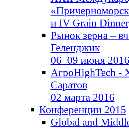
«Причерноморско
и IV Grain Dinne
Рынок зерна –
вч
Геленджик
06–09 июня 201
АгроHighTech - 
Саратов
02 марта 2016
Конференции 2015
Global and Middle