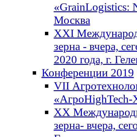
«GrainLogistics:
Москва
XXI Международ
зерна - вчера, се
2020 года, г. Ге
Конференции 2019
VII Агротехноло
«АгроHighTech-X
XX Международн
зерна- вчера, сег