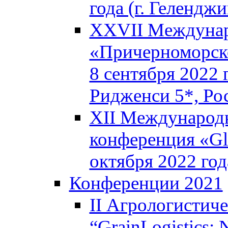
года (г. Геленджи
XXVII Междунар
«Причерноморско
8 сентября 2022 
Ридженси 5*, Ро
XII Международн
конференция «Glo
октября 2022 год
Конференции 2021
II Агрологистич
“GrainLogistics: