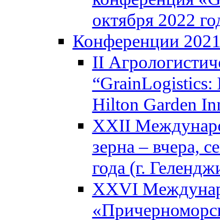
октября 2022 го
Конференции 202
II Агрологистич
“GrainLogistics:
Hilton Garden I
XXII Междунаро
зерна – вчера, с
года (г. Гелендж
XXVI Междунар
«Причерноморск