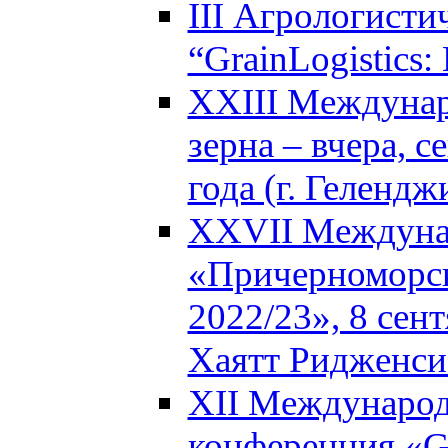
III Агрологисти
“GrainLogistics:
XXIII Междунар
зерна – вчера, с
года (г. Гелендж
XXVII Междуна
«Причерноморск
2022/23», 8 сен
Хаятт Ридженси
XII Международ
конференция «Glo