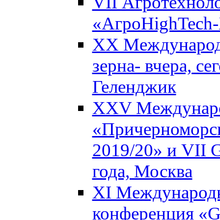
VII Агротехнол
«АгроHighTech-X
XX Международ
зерна- вчера, се
Геленджик
XXV Междунаро
«Причерноморск
2019/20» и VII G
года, Москва
XI Международн
конференция «Gl