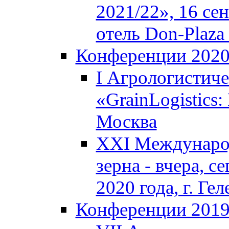
2021/22», 16 се
отель Don-Plaza 
Конференции 202
I Агрологистич
«GrainLogistics:
Москва
XXI Междунаро
зерна - вчера, с
2020 года, г. Г
Конференции 201